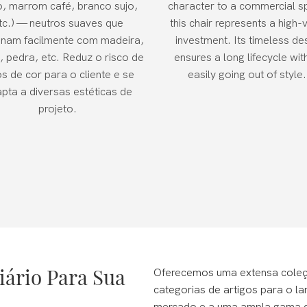
o, marrom café, branco sujo,
character to a commercial s
tc.) — neutros suaves que
this chair represents a high-
nam facilmente com madeira,
investment. Its timeless de
n, pedra, etc. Reduz o risco de
ensures a long lifecycle wit
os de cor para o cliente e se
easily going out of style.
pta a diversas estéticas de
projeto.
iário Para Sua
Oferecemos uma extensa coleç
categorias de artigos para o l