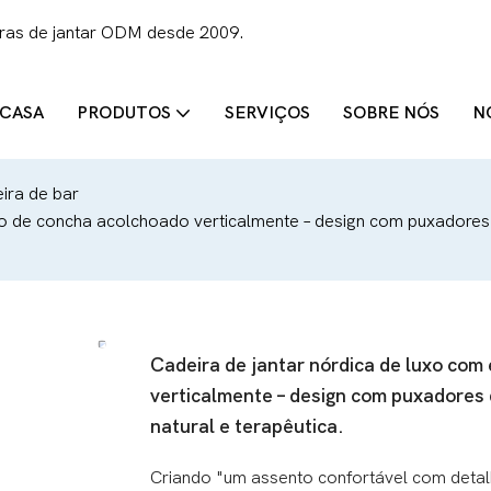
iras de jantar ODM desde 2009.
CASA
PRODUTOS
SERVIÇOS
SOBRE NÓS
N
ira de bar
 de concha acolchoado verticalmente – design com puxadores de
Cadeira de jantar nórdica de luxo co
verticalmente – design com puxadores d
natural e terapêutica.
Criando "um assento confortável com deta