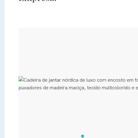
10
s
e