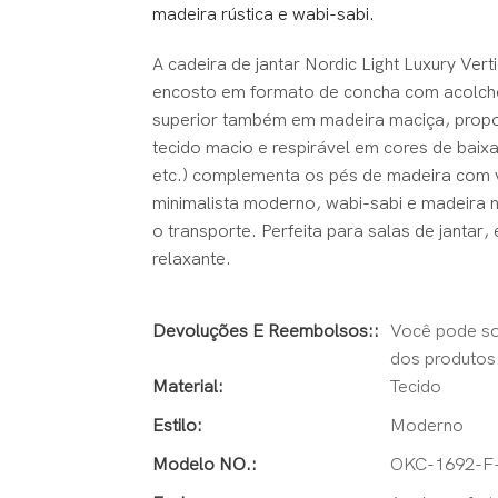
madeira rústica e wabi-sabi.
A cadeira de jantar Nordic Light Luxury V
encosto em formato de concha com acolcho
superior também em madeira maciça, propo
tecido macio e respirável em cores de baixa
etc.) complementa os pés de madeira com vei
minimalista moderno, wabi-sabi e madeira na
o transporte. Perfeita para salas de janta
relaxante.
Devoluções E Reembolsos::
Você pode so
dos produtos
Material:
Tecido
Estilo:
Moderno
Modelo NO.:
OKC-1692-F