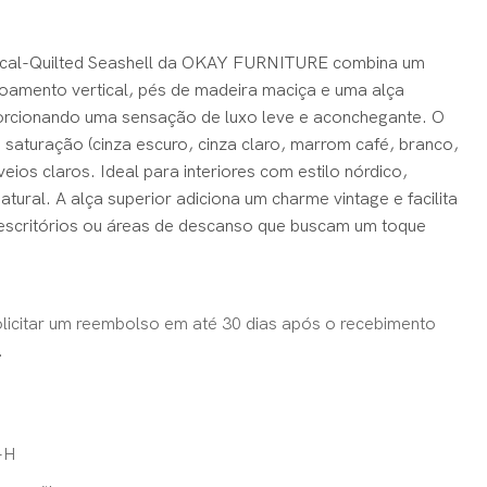
ertical-Quilted Seashell da OKAY FURNITURE combina um
amento vertical, pés de madeira maciça e uma alça
rcionando uma sensação de luxo leve e aconchegante. O
 saturação (cinza escuro, cinza claro, marrom café, branco,
os claros. Ideal para interiores com estilo nórdico,
tural. A alça superior adiciona um charme vintage e facilita
r, escritórios ou áreas de descanso que buscam um toque
licitar um reembolso em até 30 dias após o recebimento
.
-H