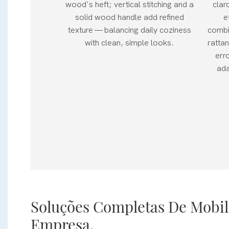
wood's heft; vertical stitching and a
clar
solid wood handle add refined
e
texture — balancing daily coziness
combi
with clean, simple looks.
ratta
err
ada
Soluções Completas De Mobil
Empresa.