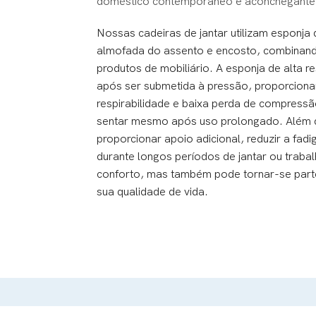
doméstico contemporâneo e aconchegante
Nossas cadeiras de jantar utilizam esponja 
almofada do assento e encosto, combinando
produtos de mobiliário. A esponja de alta r
após ser submetida à pressão, proporcion
respirabilidade e baixa perda de compressã
sentar mesmo após uso prolongado. Além di
proporcionar apoio adicional, reduzir a fad
durante longos períodos de jantar ou traba
conforto, mas também pode tornar-se parte 
sua qualidade de vida.