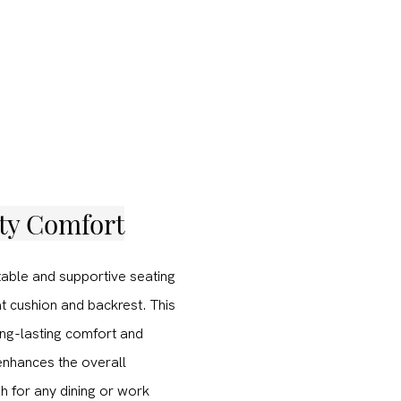
ity Comfort
table and supportive seating
at cushion and backrest. This
long-lasting comfort and
enhances the overall
sh for any dining or work