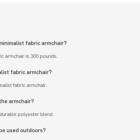
minimalist fabric armchair?
ric armchair is 300 pounds.
list fabric armchair?
alist fabric armchair.
 the armchair?
, durable polyester blend.
 be used outdoors?