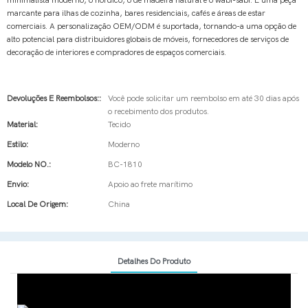
minimalista moderno, o nórdico, o de madeira natural e o wabi-sabi. É uma peça
marcante para ilhas de cozinha, bares residenciais, cafés e áreas de estar
comerciais. A personalização OEM/ODM é suportada, tornando-a uma opção de
alto potencial para distribuidores globais de móveis, fornecedores de serviços de
decoração de interiores e compradores de espaços comerciais.
Devoluções E Reembolsos::
Você pode solicitar um reembolso em até 30 dias após
o recebimento dos produtos.
Material:
Tecido
Estilo:
Moderno
Modelo NO.:
BC-1810
Envio:
Apoio ao frete marítimo
Local De Origem:
China
Detalhes Do Produto