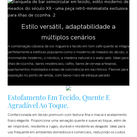
Estilo versátil, adaptabilidade a
múltiplos cenários
gra
A combinação clássica de cor nogueira e tecido em tom café quente se integra
 o
perfeitamente a estéticas populares como o moderno de meados do século, o
ra
minimalista moderno, o nórdico, a madeira natural e o wabi-sabi. Ideal para
ilhas de cozinha, bares residenciais, cafés, bares de cerveja artesanal,
ra
apartamentos mobiliados e áreas de convivência em escritórios. Flexível para
exposição no ponto de venda, com baixo risco de estoque parado.
Estofamento Em Tecido, Quente E
Agradável Ao Toque.
Confeccionada em tecido premium com textura fina e macia e acabamento
fosco elegante. Proporciona uma sensação quente e suave ao toque, além de
ser respirável, resistente a rugas, durável e resistente ao desgaste. Ideal para
uso frequente em ambientes domésticos e comerciais, reduzindo os custos