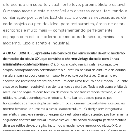
oferecendo um suporte visualmente leve, porém sólido e estável.
O mesmo modelo está disponível em diversas cores, facilitando a
combinação por clientes B2B de acordo com as necessidades de
cada projeto ou pedido. Ideal para restaurantes, áreas de estar,
escritórios e muito mais — complementando perfeitamente
espaços com estilo moderno de meados do século, minimalista
moderno, luxo discreto e industrial.
A OKAY FURNITURE apresenta este banco de bar semicircular de estilo moderno
de meados do século XX, que combina o charme vintage do estilo com linhas
minimalistas contemporâneas.
O icônico encosto semicircular é compacto e
amplo, acompanhando perfeitamente a curvatura natural da cintura e da coluna
vertebral para proporcionar um suporte preciso e confortável. O assento e o
encosto são revestidos em tecido premium com uma textura fina e macia — quente
e suave ao toque, respirável, resistente a rugas e durável. Toda a estrutura é feita de
metal na cor nogueira com textura de madeira por transferência térmica, que é
nítida, natural, aconchegante e robusta. Uma barra de apoio para os pés
horizontal de camada dupla permite um posicionamento confortável dos pés, ao
mesmo tempo que aumenta a estabilidade estrutural. O design sem braços cria
um efeito visual leve e arejado, enquanto a estrutura alta de quatro pés ligeiramente
angulados confere um visual limpo e estável. Este banco se adapta perfeitamente a
diversos estilos de decoração, incluindo o moderno de meados do século XX, o