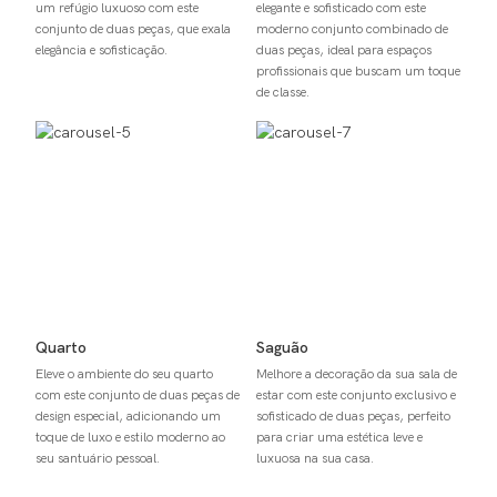
um refúgio luxuoso com este
elegante e sofisticado com este
conjunto de duas peças, que exala
moderno conjunto combinado de
elegância e sofisticação.
duas peças, ideal para espaços
profissionais que buscam um toque
de classe.
Quarto
Saguão
Eleve o ambiente do seu quarto
Melhore a decoração da sua sala de
com este conjunto de duas peças de
estar com este conjunto exclusivo e
design especial, adicionando um
sofisticado de duas peças, perfeito
toque de luxo e estilo moderno ao
para criar uma estética leve e
seu santuário pessoal.
luxuosa na sua casa.