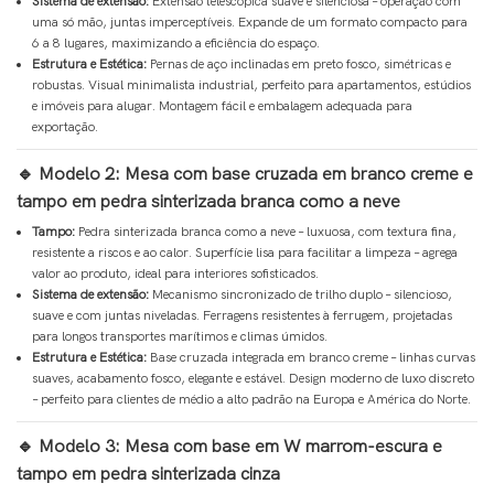
Sistema de extensão:
Extensão telescópica suave e silenciosa – operação com
uma só mão, juntas imperceptíveis. Expande de um formato compacto para
6 a 8 lugares, maximizando a eficiência do espaço.
Estrutura e Estética:
Pernas de aço inclinadas em preto fosco, simétricas e
robustas. Visual minimalista industrial, perfeito para apartamentos, estúdios
e imóveis para alugar. Montagem fácil e embalagem adequada para
exportação.
🔹 Modelo 2: Mesa com base cruzada em branco creme e
tampo em pedra sinterizada branca como a neve
Tampo:
Pedra sinterizada branca como a neve – luxuosa, com textura fina,
resistente a riscos e ao calor. Superfície lisa para facilitar a limpeza – agrega
valor ao produto, ideal para interiores sofisticados.
Sistema de extensão:
Mecanismo sincronizado de trilho duplo – silencioso,
suave e com juntas niveladas. Ferragens resistentes à ferrugem, projetadas
para longos transportes marítimos e climas úmidos.
Estrutura e Estética:
Base cruzada integrada em branco creme – linhas curvas
suaves, acabamento fosco, elegante e estável. Design moderno de luxo discreto
– perfeito para clientes de médio a alto padrão na Europa e América do Norte.
🔹 Modelo 3: Mesa com base em W marrom-escura e
tampo em pedra sinterizada cinza