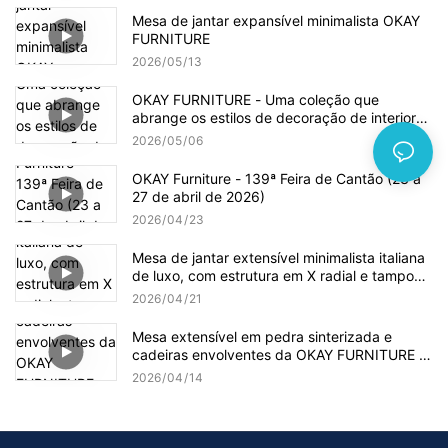
Mesa de jantar expansível minimalista OKAY
FURNITURE
2026
05
13
OKAY FURNITURE - Uma coleção que
abrange os estilos de decoração de interiores
mais populares.
2026
05
06
OKAY Furniture - 139ª Feira de Cantão (23 a
27 de abril de 2026)
2026
04
23
Mesa de jantar extensível minimalista italiana
de luxo, com estrutura em X radial e tampo
de ardósia premium, da OKAY FURNITURE.
2026
04
21
Mesa extensível em pedra sinterizada e
cadeiras envolventes da OKAY FURNITURE –
A chave para pedidos com alta lucratividade!
2026
04
14