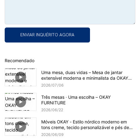
ENVIAR INQUÉRITO AGORA
Recomendado
Uma mesa, duas vidas – Mesa de jantar
extensível moderna e minimalista da OKAY
FURNITURE
2026
07
06
Três mesas · Uma escolha – OKAY
FURNITURE
2026
06
22
Móveis OKAY - Estilo nórdico moderno em
tons creme, tecido personalizável e pés de
madeira maciça.
2026
06
09