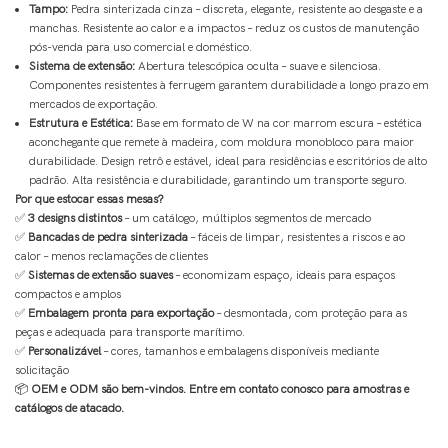
Tampo:
Pedra sinterizada cinza – discreta, elegante, resistente ao desgaste e a
manchas. Resistente ao calor e a impactos – reduz os custos de manutenção
pós-venda para uso comercial e doméstico.
Sistema de extensão:
Abertura telescópica oculta – suave e silenciosa.
Componentes resistentes à ferrugem garantem durabilidade a longo prazo em
mercados de exportação.
Estrutura e Estética:
Base em formato de W na cor marrom escura – estética
aconchegante que remete à madeira, com moldura monobloco para maior
durabilidade. Design retrô e estável, ideal para residências e escritórios de alto
padrão. Alta resistência e durabilidade, garantindo um transporte seguro.
Por que estocar essas mesas?
✅
3 designs distintos
– um catálogo, múltiplos segmentos de mercado
✅
Bancadas de pedra sinterizada
– fáceis de limpar, resistentes a riscos e ao
calor – menos reclamações de clientes
✅
Sistemas de extensão suaves
– economizam espaço, ideais para espaços
compactos e amplos
✅
Embalagem pronta para exportação
– desmontada, com proteção para as
peças e adequada para transporte marítimo.
✅
Personalizável
– cores, tamanhos e embalagens disponíveis mediante
solicitação
📦
OEM e ODM são bem-vindos. Entre em contato conosco para amostras e
catálogos de atacado.