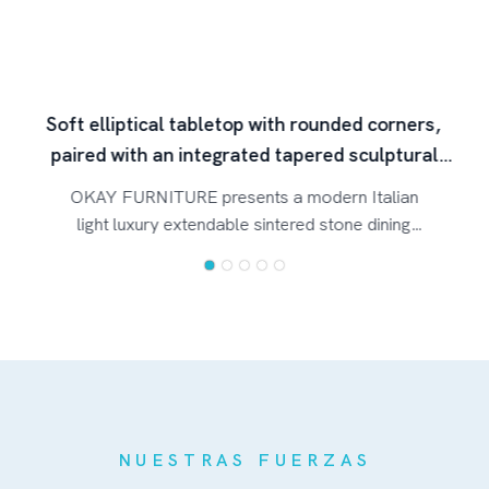
Soft elliptical tabletop with rounded corners,
paired with an integrated tapered sculptural
base
OKAY FURNITURE presents a modern Italian
light luxury extendable sintered stone dining
table. The one‑piece tapered base, wider at the
top and narrower at the bottom, features
smooth, sculptural curved surfaces that follow
the "less is more" design philosophy. The
hidden segmented extension slides allow for
effortless size adjustment while maintaining a
clean, uninterrupted appearance. This single
design seamlessly transitions from everyday
NUESTRAS FUERZAS
family dining to commercial entertaining –