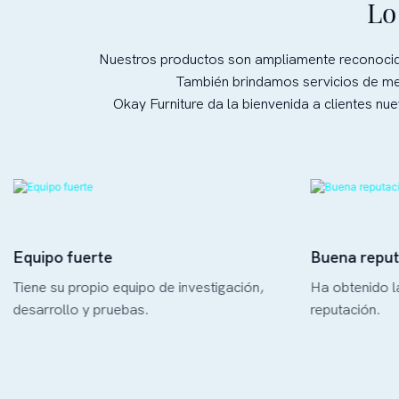
Lo
exterior. One piece, versatile for home dining,
social feasts, and commercial use – a top
choice for interior designers and project
Nuestros productos son ampliamente reconocido
procurement.
También brindamos servicios de mes
Okay Furniture da la bienvenida a clientes n
Equipo fuerte
Buena reput
Tiene su propio equipo de investigación,
Ha obtenido l
desarrollo y pruebas.
reputación.