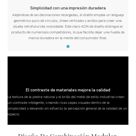
Simplicidad con una impresión duradera
Alejándose de las decoraciones recargadas, el diseño emplea un lenguaje
geométrico puro de círculos, líneas verticales y anillos para crear una
silueta retrofuturista inolvidable. Este claro ADN de diseño distingue al
producto de numerosos competidores, lo que facilita dejar una huella de
marca duradera en la mente del consumidor final.
El contraste de materiales mejora la calidad
La textura de la piedra natural y el brillo del metal de estilo industrial crean
un contraste inteligente, creando ricas capas visuales dentro de la
un
simplicidad y elevando sin esfuerzo la percepción general de la calidad de un
espacio.