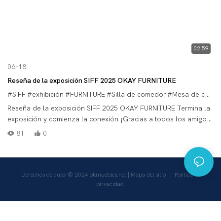
02:59
06-18
Reseña de la exposición SIFF 2025 OKAY FURNITURE
#SIFF
#exhibición
#FURNITURE
#Silla de comedor
#Mesa de comedor
Reseña de la exposición SIFF 2025 OKAY FURNITURE Termina la
exposición y comienza la conexión ¡Gracias a todos los amigos
nuevos y viejos que visitaron el stand N4C08 y T05 de OKAY
81
0
FURNITURE en SIFF! Vale la pena recordar cada comunicación
contigo. Si está interesado en los productos que ve en la
exposición, prepararemos información detallada para usted y
esperamos tener la oportunidad de presentárselos en detalle.
Derechos de autor© 2024
okmuebles.net
|
Mapa del sitio
|
Política de
Esperamos su respuesta y confiamos en que podamos
privacidad
convertirnos en su socio de confianza.