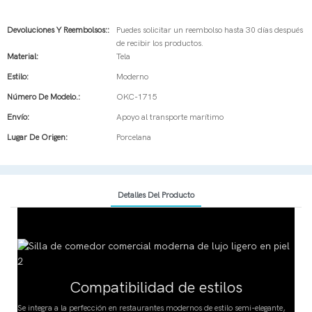
Devoluciones Y Reembolsos::
Puedes solicitar un reembolso hasta 30 días después
de recibir los productos.
Material:
Tela
Estilo:
Moderno
Número De Modelo.:
OKC-1715
Envío:
Apoyo al transporte marítimo
Lugar De Origen:
Porcelana
Detalles Del Producto
Compatibilidad de estilos
Se integra a la perfección en restaurantes modernos de estilo semi-elegante,