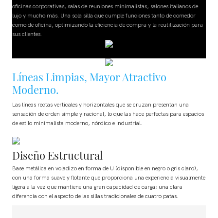
oficinas corporativas, salas de reuniones minimalistas, salones italianos de
lujo y mucho más. Una sola silla que cumple funciones tanto de comedor
ra
como de oficina, optimizando la eficiencia de compra y la reutilización para
sus clientes.
Líneas Limpias, Mayor Atractivo
Moderno.
Las líneas rectas verticales y horizontales que se cruzan presentan una
sensación de orden simple y racional, lo que las hace perfectas para espacios
de estilo minimalista moderno, nórdico e industrial.
Diseño Estructural
Base metálica en voladizo en forma de U (disponible en negro o gris claro),
con una forma suave y flotante que proporciona una experiencia visualmente
ligera a la vez que mantiene una gran capacidad de carga; una clara
diferencia con el aspecto de las sillas tradicionales de cuatro patas.