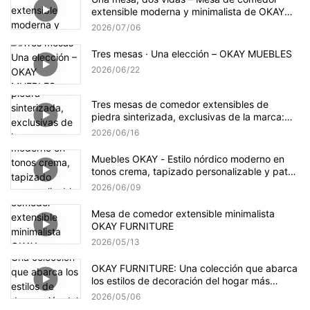
extensible moderna y minimalista de OKAY
FURNITURE
2026
07
06
Tres mesas · Una elección – OKAY MUEBLES
2026
06
22
Tres mesas de comedor extensibles de
piedra sinterizada, exclusivas de la marca:
diseñadas para la vida global.
2026
06
16
Muebles OKAY - Estilo nórdico moderno en
tonos crema, tapizado personalizable y patas
de madera maciza.
2026
06
09
Mesa de comedor extensible minimalista
OKAY FURNITURE
2026
05
13
OKAY FURNITURE: Una colección que abarca
los estilos de decoración del hogar más
populares.
2026
05
06