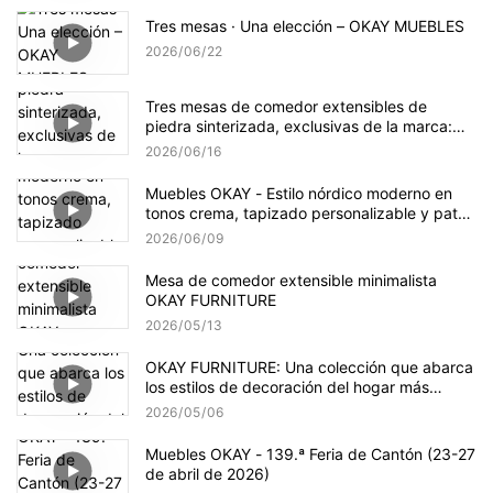
Tres mesas · Una elección – OKAY MUEBLES
2026
06
22
Tres mesas de comedor extensibles de
piedra sinterizada, exclusivas de la marca:
diseñadas para la vida global.
2026
06
16
Muebles OKAY - Estilo nórdico moderno en
tonos crema, tapizado personalizable y patas
de madera maciza.
2026
06
09
Mesa de comedor extensible minimalista
OKAY FURNITURE
2026
05
13
OKAY FURNITURE: Una colección que abarca
los estilos de decoración del hogar más
populares.
2026
05
06
Muebles OKAY - 139.ª Feria de Cantón (23-27
de abril de 2026)