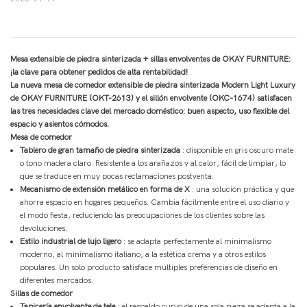
Mesa extensible de piedra sinterizada + sillas envolventes de OKAY FURNITURE:
¡la clave para obtener pedidos de alta rentabilidad!
La nueva mesa de comedor extensible de piedra sinterizada Modern Light Luxury
de OKAY FURNITURE (OKT-2613) y el sillón envolvente (OKC-1674) satisfacen
las tres necesidades clave del mercado doméstico: buen aspecto, uso flexible del
espacio y asientos cómodos.
Mesa de comedor
Tablero de gran tamaño de piedra sinterizada
: disponible en gris oscuro mate
o tono madera claro. Resistente a los arañazos y al calor, fácil de limpiar, lo
que se traduce en muy pocas reclamaciones postventa.
Mecanismo de extensión metálico en forma de X
: una solución práctica y que
ahorra espacio en hogares pequeños. Cambia fácilmente entre el uso diario y
el modo fiesta, reduciendo las preocupaciones de los clientes sobre las
devoluciones.
Estilo industrial de lujo ligero
: se adapta perfectamente al minimalismo
moderno, al minimalismo italiano, a la estética crema y a otros estilos
populares. Un solo producto satisface múltiples preferencias de diseño en
diferentes mercados.
Sillas de comedor
Tapicería envolvente de tela
: el respaldo curvo de una sola pieza se adapta a la