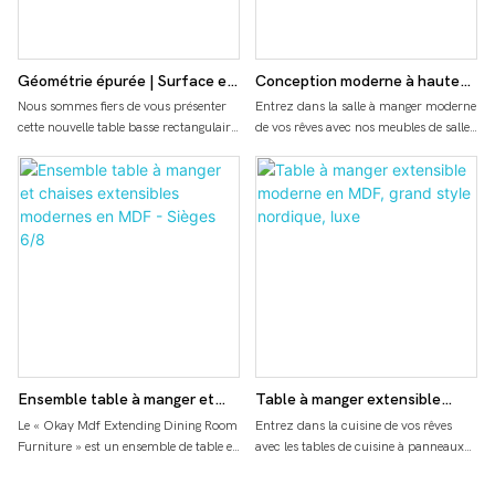
Géométrie épurée | Surface en
Conception moderne à haute
MDF avec support métallique
brillance d'extension de table
Nous sommes fiers de vous présenter
Entrez dans la salle à manger moderne
cette nouvelle table basse rectangulaire
de vos rêves avec nos meubles de salle
pour des rassemblements
de salle à manger de peinture
double épaisseur, alliant avec brio la
à manger au design moderne 2021.
scandinaves raffinés
de forces de défense
chaleur du veinage naturel du bois à la
Imaginez organiser des dîners élégants
principale
finesse du métal industriel. Son
autour d'une table à manger à rallonge
panneau de parquet en V et son
élégante et très brillante, parfaite pour
emblématique structure latérale en X
accueillir tous vos amis et votre
redéfinissent les nouveaux standards
famille. Fabriqué à partir de MDF
de l'esthétique moderne pour la
durable et fini avec une peinture
maison. Nous avons conçu ce produit
impeccable, ce superbe meuble est un
exceptionnel pour nos partenaires,
beau mélange de style et de
alliant design, fonctionnalité et
fonctionnalité. Apportez luxe et
attractivité.
sophistication à votre espace salle à
manger avec cette table à manger
Ensemble table à manger et
Table à manger extensible
exquise
chaises extensibles modernes
moderne en MDF, grand style
Le « Okay Mdf Extending Dining Room
Entrez dans la cuisine de vos rêves
Furniture » est un ensemble de table et
avec les tables de cuisine à panneaux
en MDF - Sièges 6/8
nordique, luxe
de chaises de salle à manger moderne
en bois MDF modernes de style
et élégant qui peut s'étendre pour
nordique. Imaginez-vous organiser des