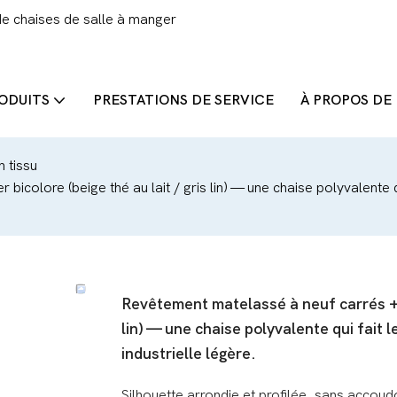
de chaises de salle à manger
ODUITS
PRESTATIONS DE SERVICE
À PROPOS DE
 tissu
icolore (beige thé au lait / gris lin) — une chaise polyvalente qu
Revêtement matelassé à neuf carrés + li
lin) — une chaise polyvalente qui fait l
industrielle légère.
Silhouette arrondie et profilée, sans accou