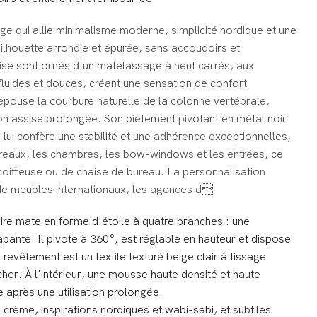
 qui allie minimalisme moderne, simplicité nordique et une
ilhouette arrondie et épurée, sans accoudoirs et
ise sont ornés d'un matelassage à neuf carrés, aux
 fluides et douces, créant une sensation de confort
épouse la courbure naturelle de la colonne vertébrale,
n assise prolongée. Son piètement pivotant en métal noir
 lui confère une stabilité et une adhérence exceptionnelles,
bureaux, les chambres, les bow-windows et les entrées, ce
 coiffeuse ou de chaise de bureau. La personnalisation
e meubles internationaux, les agences d
ire mate en forme d'étoile à quatre branches : une
apante. Il pivote à 360°, est réglable en hauteur et dispose
revêtement est un textile texturé beige clair à tissage
cher. À l'intérieur, une mousse haute densité et haute
e après une utilisation prolongée.
 crème, inspirations nordiques et wabi-sabi, et subtiles