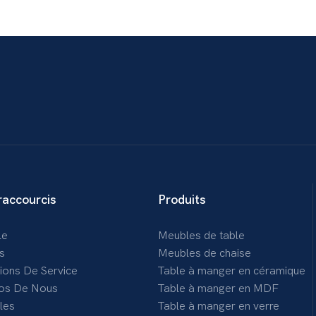
raccourcis
Produits
le
Meubles de table
s
Meubles de chaise
tions De Service
Table à manger en céramique
os De Nous
Table à manger en MDF
les
Table à manger en verre