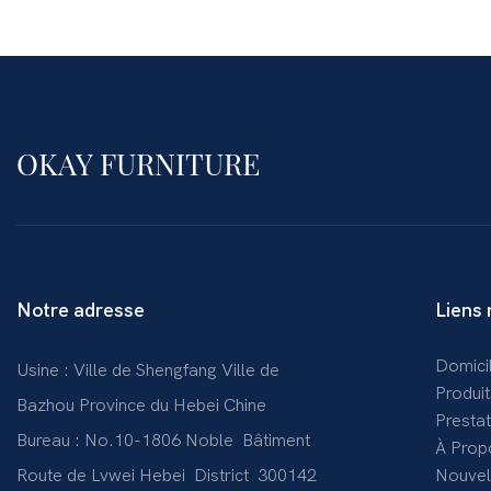
OKAY FURNITURE
Notre adresse
Liens 
Domici
Usine : Ville de Shengfang Ville de
Produit
Bazhou Province du Hebei Chine
Presta
Bureau : No.10-1806 Noble Bâtiment
À Prop
Route de Lvwei Hebei District 300142
Nouvel