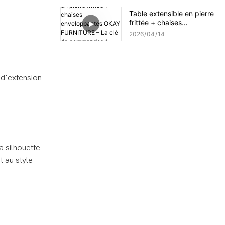
Piètement en X radial,
Table extensible en pierre
plateau en ardoise de
frittée + chaises
qualité supérieure
enveloppantes OKAY
2026
04
14
FURNITURE – La clé de
commandes à forte
rentabilité !
 d'extension
a silhouette
t au style