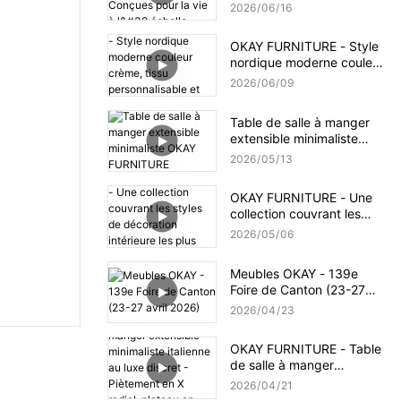
Signature en pierre frittée
2026
06
16
– Conçues pour la vie à
l'échelle mondiale
OKAY FURNITURE - Style
nordique moderne couleur
crème, tissu
2026
06
09
personnalisable et pieds
en bois massif
Table de salle à manger
extensible minimaliste
OKAY FURNITURE
2026
05
13
OKAY FURNITURE - Une
collection couvrant les
styles de décoration
2026
05
06
intérieure les plus courants
Meubles OKAY - 139e
Foire de Canton (23-27
avril 2026)
2026
04
23
OKAY FURNITURE - Table
de salle à manger
extensible minimaliste
2026
04
21
italienne au luxe discret -