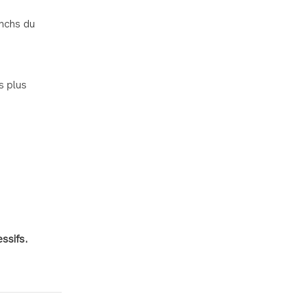
unchs du
s plus
ssifs.