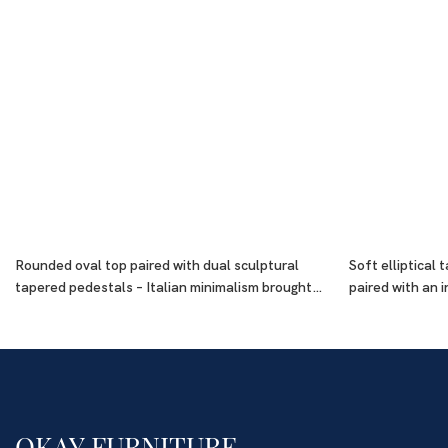
Rounded oval top paired with dual sculptural
Soft elliptical
tapered pedestals – Italian minimalism brought
paired with an 
to life in three dimensions
base
OKAY FURNITURE