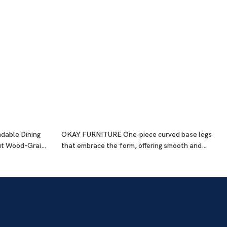
ndable Dining
OKAY FURNITURE One‑piece curved base legs
ut Wood-Grain
that embrace the form, offering smooth and
graceful lines-1783415012775776