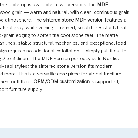
he tabletop is available in two versions: the
MDF
ood grain — warm and natural, with clear, continuous grain
ood atmosphere. The
sintered stone MDF version
features a
natural gray-white veining — refined, scratch-resistant, heat-
-grain edging to soften the cool stone feel. The matte
an lines, stable structural mechanics, and exceptional load-
sign
requires no additional installation — simply pull it out to
 2 to 8 diners. The MDF version perfectly suits Nordic,
sabi styles; the sintered stone version fits modern
and more. This is a
versatile core piece
for global furniture
ment outfitters.
OEM/ODM customization
is supported,
ort furniture supply.