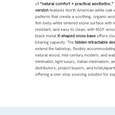
of
"natural comfort + practical aesthetics."
T
version
features North American white oak w
patterns that create a soothing, organic w
fish-belly white sintered stone surface with 
resistant, and easy to clean, with MDF wood
black metal
X-shaped cross base
offers cle
bearing capacity. The
hidden retractable de
extend the tabletop, flexibly accommodating
natural wood, mid-century modern, and wabi-
minimalist, light luxury, Italian minimalism, 
distributors, project buyers, and hotel/apart
offering a one-stop sourcing solution for exp