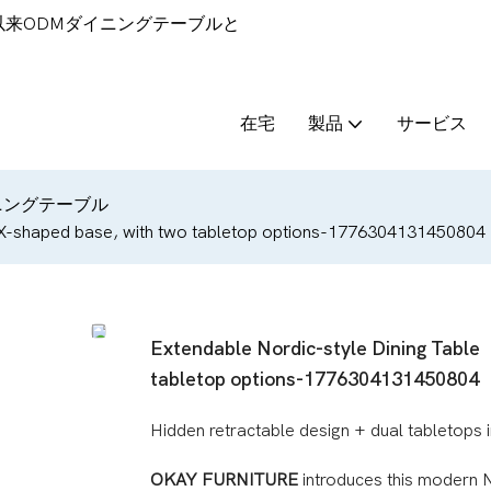
9年以来ODMダイニングテーブルと
在宅
製品
サービス
ニングテーブル
ury X-shaped base, with two tabletop options-1776304131450804
Extendable Nordic-style Dining Table ，
tabletop options-1776304131450804
Hidden retractable design + dual tabletops i
OKAY FURNITURE
introduces this modern N