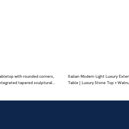
 tabletop with rounded corners,
Italian Modern Light Luxury Exte
integrated tapered sculptural
Table | Luxury Stone Top × Waln
Metal Base × Hidden Extension