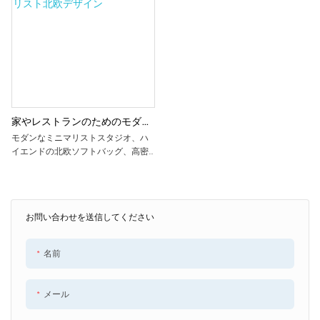
の日常使用に最適です。 リビングル
that ensures comfortable seating.
ームの来客用の追加の座席として、
またはスタイリッシュなオフィスチ
Perfect for both everyday family meals
ェアとしても使用できます。
and entertaining guests, this chair
combines visual appeal with practical
functionality. Beyond comfort, its
easy-to-clean surfaces and space-
efficient design make it an ideal choice
家やレストランのためのモダン
for modern dining spaces
なベルベットの椅子ミニマリス
モダンなミニマリストスタジオ、ハ
イエンドの北欧ソフトバッグ、高密
ト北欧デザイン
度レストラン、ファミリーバックア
ームレスト、快適な柔らかい色の椅
子をご紹介します。 これらのスタイ
リッシュで快適なチェアは、高級レ
お問い合わせを送信してください
ストランからモダンなスタジオスペ
ースまで、さまざまな環境に最適で
す。 ダイニング ルームにシックなア
名前
クセントを加えたい場合でも、ファ
ミリー ルームに居心地の良い座席オ
プションをお探しの場合でも、これ
メール
らの椅子は洗練されたデザインと快
適な感触で必ず印象に残ります。 高