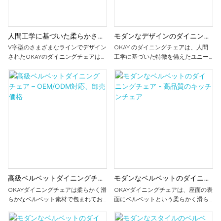
人間工学に基づいた柔らかさと
モダンなデザインのダイニング
モダンなスタイルを備えたベル
チェア - テーブルで楽しむ
V字型のさまざまなラインでデザイン
OKAY のダイニングチェアは、人間
されたOKAYのダイニングチェアは、
工学に基づいた特徴を備えたユニー
ベットのダイニングチェア
外観のファッション性と優雅さを追
クな弓形のデザインが特徴で、ラン
求するだけでなく、すべてのユーザ
バーサポートにより追加のサポート
ーが最高水準の快適な体験を楽しめ
と快適さを提供します。 ソフトウェ
るよう、人間工学の原則の適用を重
ア全体は、快適なタッチと美しい外
視しています。 豊富なカラーバリエ
観を提供しながら、きれいになりや
ーションにより、どのご家族も自分
すく、長期使用に適しています。 金
のスタイルに最適なものを見つける
属製の脚はダイニングチェアの耐久
ことができます。 どこに置いても、
性と現代性を高めると同時に、より
優れた機能的かつ装飾的な役割を果
重い重量にも耐えることができま
たし、あなたの人生に無限の興奮を
す。 弓形のダイニングチェアは、フ
加えます。
ァブリックとPUの快適さと金属脚の
安定性を組み合わせており、実用的
高級ベルベットダイニングチェ
モダンなベルベットのダイニン
でスタイリッシュな家具の選択肢と
なっています。
ア – OEM/ODM対応、卸売価格
グチェア - 高品質のキッチンチ
OKAYダイニングチェアは柔らかく滑
OKAYダイニングチェアは、座面の表
らかなベルベット素材で包まれてお
面にベルベットという柔らかく滑ら
ェア
り、快適な手触りと豪華な外観を提
かな素材を使用しており、快適な手
供し、家具の質感と快適さを高める
触りと高級感をもたらし、家具の質