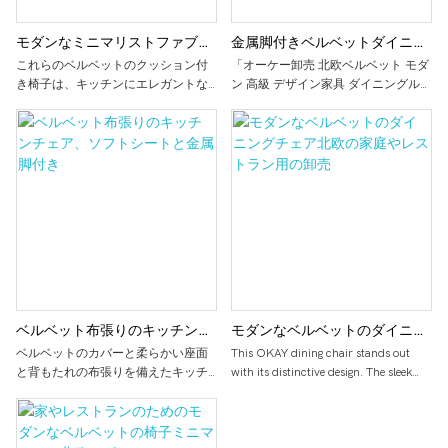
ンスが簡単で、頑丈なフレームが優
れた安定性とサポートを提供しま
モダンなミニマリストファブリ
金属脚付きベルベットダイニン
す。 ミニマルなデザインとニュート
ラルな色の選択により、このダイニ
ックダイニングチェア
グチェア - モダンで豪華なデザ
これらのベルベットのクッション付
「オーケー卸売 北欧ベルベット モダ
ングチェアはモダンなレストランの
き椅子は、キッチンにエレガントな
ン 高級 デザイン家具 ダイニングルー
イン
装飾を簡単に引き立て、あらゆるご
タッチを加えます。 柔らかい座面と
ムチェア ダイニングチェア 金属脚付
家庭に多用途で時代を超越した追加
滑らかな金属製の脚は快適かつスタ
き」は、モダンなデザインのエレガ
物になります。
イリッシュで、モダンなダイニング
ントで高級感のあるダイニングチェ
スペースに完璧にマッチします。
アです。 高品質の北欧ベルベットと
丈夫な金属脚で作られており、ダイ
ニングルームに洗練されたタッチを
加えます。 椅子は卸売価格でも入手
できるため、住宅用と商業用の両方
に手頃な価格でスタイリッシュなオ
プションになります。
ベルベット布張りのキッチンチ
モダンなベルベットのダイニン
ェア、ソフトシートと金属脚付
グチェア北欧の家庭やレストラ
ベルベットのカバーと柔らかい座面
This OKAY dining chair stands out
と背もたれの布張りを備えたキッチ
with its distinctive design. The sleek
き
ン用の卸売
ンチェアは、快適さとスタイルの両
black metal legs provide sturdy
方を考慮してデザインされていま
support while adding a contemporary
す。 金属製の脚は丈夫で安定感があ
aesthetic. The seat features soft gray
り、キッチンやダイニングルームで
upholstery – a muted yet elegant hue