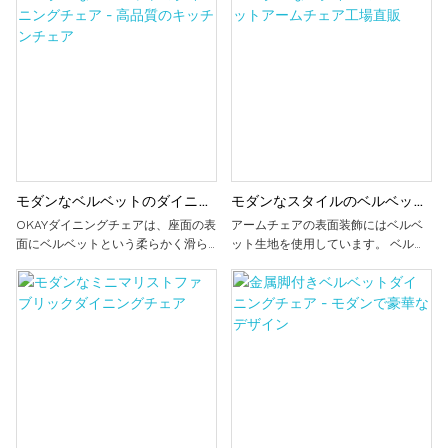
ことができます。 高反発スポンジと
感と快適さを高めることができま
組み合わせることで、優れた弾力性
す。 金属製の脚を備えたデザイン
と柔らかさをもたらし、より良い快
は、ダイニングチェアに安定性をも
適さとサポートを提供し、長時間の
たらすと同時に、さまざまなホーム
座り心地をより快適にします。 金属
スタイルに適応し、インテリア装飾
製の脚のデザインはダイニングチェ
に特別な質感と視覚的な焦点を加え
アに安定性をもたらすと同時に、さ
ます。
まざまなホームスタイルに適応し、
インテリア装飾に特別な質感と視覚
的な焦点を加えます。
モダンなベルベットのダイニン
モダンなスタイルのベルベット
グチェア - 高品質のキッチンチ
アームチェア工場直販
OKAYダイニングチェアは、座面の表
アームチェアの表面装飾にはベルベ
面にベルベットという柔らかく滑ら
ット生地を使用しています。 ベルベ
ェア
かな素材を使用しており、快適な手
ットアームチェアの特徴は、その素
触りと高級感をもたらし、家具の質
材の質感とデザインの優雅さにあり
感と快適さを高めることができま
ます。 インテリア性を高めるだけで
す。 金属製の脚を備えたデザイン
なく、上質なユーザーエクスペリエ
は、ダイニングチェアに安定性をも
ンスを提供します。 美しく快適なア
たらすと同時に、さまざまなホーム
ームチェアをお探しなら、ベルベッ
スタイルに適応し、インテリア装飾
ト素材の製品が最適です。 そのライ
に特別な質感と視覚的な焦点を加え
ンはシンプルで、輪郭は滑らかで、
ます。
スタイルは快適さと完璧に調和して
います。 この椅子は掃除やメンテナ