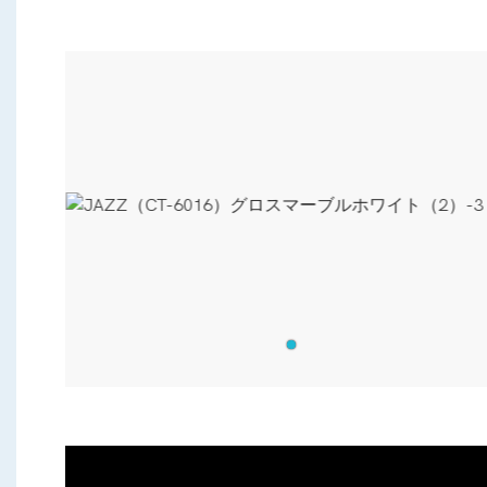
視
的
、
重
め
現