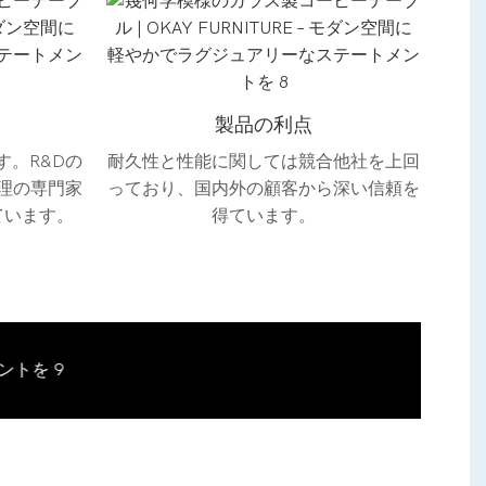
製品の利点
す。R&Dの
耐久性と性能に関しては競合他社を上回
理の専門家
っており、国内外の顧客から深い信頼を
ています。
得ています。