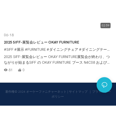
02:59
06-18
2025 SIFF-展覧会レビュー OKAY FURNITURE
#SIFF
#展示
#FURNITURE
#ダイニングチェア
#ダイニングテーブル
2025 SIFF-展覧会レビュー OKAY FURNITURE展覧会が終わり、つ
ながりが始まるSIFF の OKAY FURNITURE ブース N4C08 および
T05 にご来場いただいた新しい友人や古い友人の皆様、ありがと
81
0
うございました!あなたとのあらゆるコミュニケーションは記憶に
残る価値があります。展示会場でご覧いただいた製品にご興味が
ございましたら、詳しい資料をご用意しておりますので、詳しく
ご紹介させていただく機会をいただければ幸いです。ご返信をお
著作権© 2024
オーケーファニチャーネット
|
サイトマップ
|
プライバシー
待ちしております。信頼できるパートナーになれるよう願ってお
ポリシー
ります。