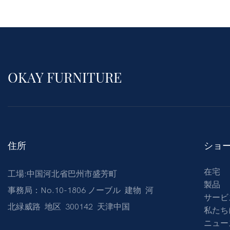
OKAY FURNITURE
住所
ショ
在宅
工場:中国河北省巴州市盛芳町
製品
事務局：No.10-1806 ノーブル 建物 河
サービ
北緑威路 地区 300142 天津中国
私たち
ニュー