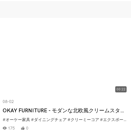
00:22
08-02
OKAY FURNITURE - モダンな北欧風クリームスタイ
ル、カスタマイズ可能なファブリックと無垢材の脚
#オーケー家具
#ダイニングチェア
#クリーミーコア
#エクスポート準備完了
175
0