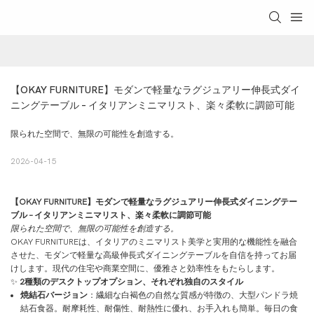
【OKAY FURNITURE】モダンで軽量なラグジュアリー伸長式ダイ
ニングテーブル – イタリアンミニマリスト、楽々柔軟に調節可能
限られた空間で、無限の可能性を創造する。
2026-04-15
【OKAY FURNITURE】モダンで軽量なラグジュアリー伸長式ダイニングテー
ブル – イタリアンミニマリスト、楽々柔軟に調節可能
限られた空間で、無限の可能性を創造する。
OKAY FURNITUREは、イタリアのミニマリスト美学と実用的な機能性を融合
させた、モダンで軽量な高級伸長式ダイニングテーブルを自信を持ってお届
けします。現代の住宅や商業空間に、優雅さと効率性をもたらします。
✨
2種類のデスクトップオプション、それぞれ独自のスタイル
焼結石バージョン
：繊細な白褐色の自然な質感が特徴の、大型パンドラ焼
結石食器。耐摩耗性、耐傷性、耐熱性に優れ、お手入れも簡単。毎日の食