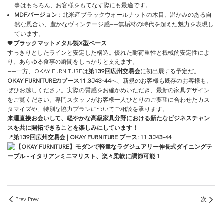
事はもちろん、お客様をもてなす際にも最適です。
MDFバージョン
：北米産ブラックウォールナットの木目、温かみのある自
然な風合い、豊かなヴィンテージ感――無垢材の時代を超えた魅力を表現し
ています。
🖤
ブラックマットメタル製X型ベース
すっきりとしたラインと安定した構造。優れた耐荷重性と機械的安定性によ
り、あらゆる食事の瞬間をしっかりと支えます。
――一方、OKAY FURNITUREは
第139回広州交易会
に初出展する予定だ。
OKAY FURNITUREのブース11.3J43-44
へ、新規のお客様も既存のお客様も、
ぜひお越しください。実際の質感をお確かめいただき、最新の家具デザイン
をご覧ください。専門スタッフがお客様一人ひとりのご要望に合わせたカス
タマイズや、特別な協力プランについてご相談を承ります。
来週直接お会いして、軽やかな高級家具分野における新たなビジネスチャン
スを共に開拓できることを楽しみにしています！
📍
第139回広州交易会 | OKAY FURNITURE ブース: 11.3J43-44
Prev Prev
次