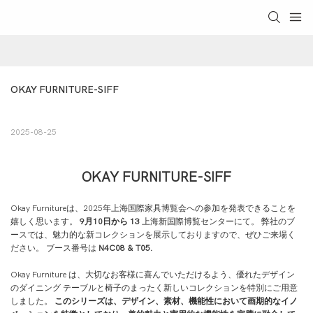
OKAY FURNITURE-SIFF
2025-08-25
OKAY FURNITURE-SIFF
Okay Furnitureは、2025年上海国際家具博覧会への参加を発表できることを
嬉しく思います。
9月10日から 13
上海新国際博覧センターにて。 弊社のブ
ースでは、魅力的な新コレクションを展示しておりますので、ぜひご来場く
ださい。 ブース番号は
N4C08 & T05.
Okay Furniture は、大切なお客様に喜んでいただけるよう、優れたデザイン
のダイニング テーブルと椅子のまったく新しいコレクションを特別にご用意
しました。
このシリーズは、デザイン、素材、機能性において画期的なイノ