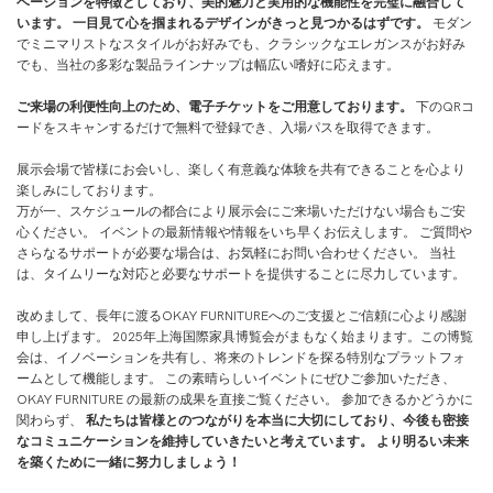
ベーションを特徴としており、美的魅力と実用的な機能性を完璧に融合して
います。 一目見て心を掴まれるデザインがきっと見つかるはずです。
モダン
でミニマリストなスタイルがお好みでも、クラシックなエレガンスがお好み
でも、当社の多彩な製品ラインナップは幅広い嗜好に応えます。
ご来場の利便性向上のため、電子チケットをご用意しております。
下のQRコ
ードをスキャンするだけで無料で登録でき、入場パスを取得できます。
展示会場で皆様にお会いし、楽しく有意義な体験を共有できることを心より
楽しみにしております。
万が一、スケジュールの都合により展示会にご来場いただけない場合もご安
心ください。 イベントの最新情報や情報をいち早くお伝えします。 ご質問や
さらなるサポートが必要な場合は、お気軽にお問い合わせください。 当社
は、タイムリーな対応と必要なサポートを提供することに尽力しています。
改めまして、長年に渡るOKAY FURNITUREへのご支援とご信頼に心より感謝
申し上げます。 2025年上海国際家具博覧会がまもなく始まります。この博覧
会は、イノベーションを共有し、将来のトレンドを探る特別なプラットフォ
ームとして機能します。 この素晴らしいイベントにぜひご参加いただき、
OKAY FURNITURE の最新の成果を直接ご覧ください。 参加できるかどうかに
関わらず、
私たちは皆様とのつながりを本当に大切にしており、今後も密接
なコミュニケーションを維持していきたいと考えています。 より明るい未来
を築くために一緒に努力しましょう！