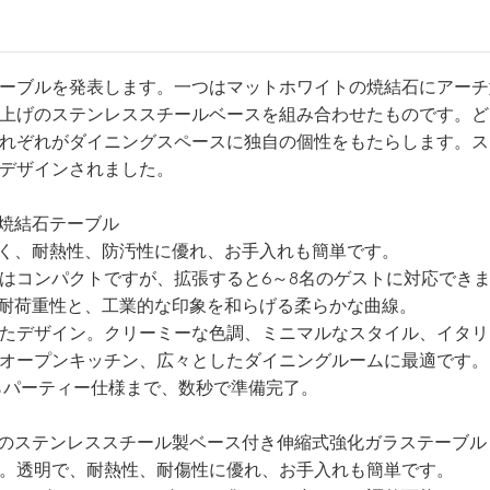
ニングテーブルを発表します。一つはマットホワイトの焼結石にアー
上げのステンレススチールベースを組み合わせたものです。ど
れぞれがダイニングスペースに独自の個性をもたらします。ス
デザインされました。
式焼結石テーブル
くく、耐熱性、防汚性に優れ、お手入れも簡単です。
用にはコンパクトですが、拡張すると6～8名のゲストに対応でき
た耐荷重性と、工業的な印象を和らげる柔らかな曲線。
たデザイン。クリーミーな色調、ミニマルなスタイル、イタリ
オープンキッチン、広々としたダイニングルームに最適です。
さからパーティー仕様まで、数秒で準備完了。
仕上げのステンレススチール製ベース付き伸縮式強化ガラステーブル
。透明で、耐熱性、耐傷性に優れ、お手入れも簡単です。