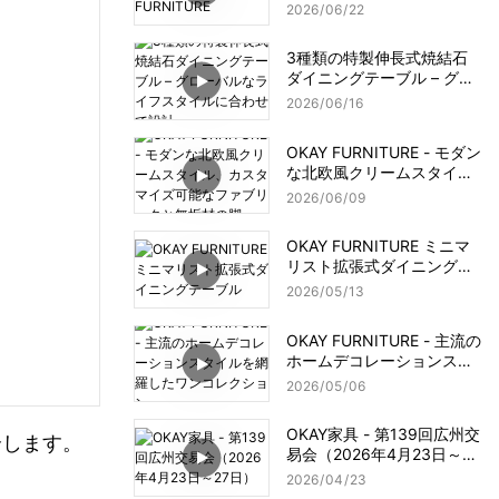
2026
06
22
3種類の特製伸長式焼結石
ダイニングテーブル – グロ
ーバルなライフスタイルに
2026
06
16
合わせて設計
OKAY FURNITURE - モダン
な北欧風クリームスタイ
ル、カスタマイズ可能なフ
2026
06
09
ァブリックと無垢材の脚
OKAY FURNITURE ミニマ
リスト拡張式ダイニングテ
ーブル
2026
05
13
OKAY FURNITURE - 主流の
ホームデコレーションスタ
イルを網羅したワンコレク
2026
05
06
ション
OKAY家具 - 第139回広州交
介します。
易会（2026年4月23日～27
日）
2026
04
23