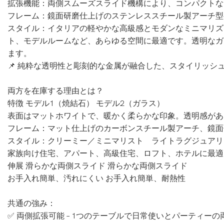
拡張機能：両側スムーズスライド機構により、コンパクトな
フレーム：鏡面研磨仕上げのステンレススチール製アーチ型ベ
スタイル：イタリアの軽やかな高級感とモダンなミニマリズ
ト、モデルルームなど、あらゆる空間に最適です。透明なガ
ます。
📌 純粋な透明性と彫刻的な金属が融合した、スタイリッシ
両方を在庫する理由とは？
特徴 モデル1（焼結石） モデル2（ガラス）
表面はマットホワイトで、暖かく柔らかな印象。透明感があ
フレーム：マット仕上げのカーボンスチール製アーチ、鏡面
スタイル：クリーミー／ミニマリスト ライトラグジュアリ
家族向け住宅、アパート、高級住宅、ロフト、ホテルに最適
伸展 滑らかな両側スライド 滑らかな両側スライド
お手入れ簡単、汚れにくい お手入れ簡単、耐熱性
共通の強み：
✅ 両側拡張可能 – 1つのテーブルで日常使いとパーティー