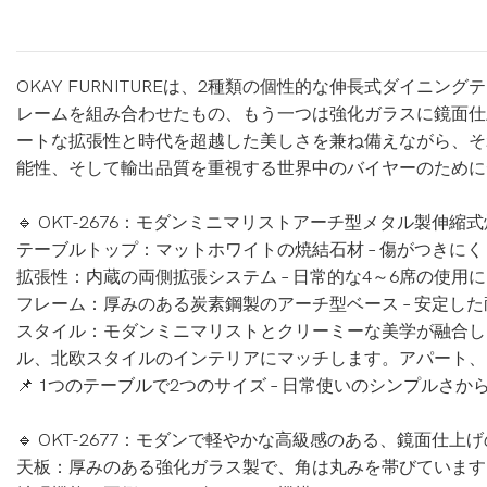
OKAY FURNITUREは、2種類の個性的な伸長式ダイ
レームを組み合わせたもの、もう一つは強化ガラスに鏡面仕
ートな拡張性と時代を超越した美しさを兼ね備えながら、そ
能性、そして輸出品質を重視する世界中のバイヤーのために
🔹 OKT-2676：モダンミニマリストアーチ型メタル製伸縮
テーブルトップ：マットホワイトの焼結石材 – 傷がつきに
拡張性：内蔵の両側拡張システム – 日常的な4～6席の使
フレーム：厚みのある炭素鋼製のアーチ型ベース – 安定し
スタイル：モダンミニマリストとクリーミーな美学が融合し
ル、北欧スタイルのインテリアにマッチします。アパート、
📌 1つのテーブルで2つのサイズ – 日常使いのシンプル
🔹 OKT-2677：モダンで軽やかな高級感のある、鏡面
天板：厚みのある強化ガラス製で、角は丸みを帯びています