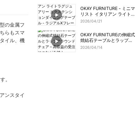
OKAY FURNITURE - ミニマ
リスト イタリアン ライトラ
グジュアリー エクステンシ
2026
04
21
チ型の金属フ
ョンダイニングテーブル -
ラジアルXフレーム、プレ
ちらもスマ
OKAY FURNITUREの伸縮式
ミアムスレート天板
焼結石テーブルとラップア
タイル、機
ラウンドチェア – 高収益の
2026
04
14
受注につながる鍵！
ます。
アンスタイ