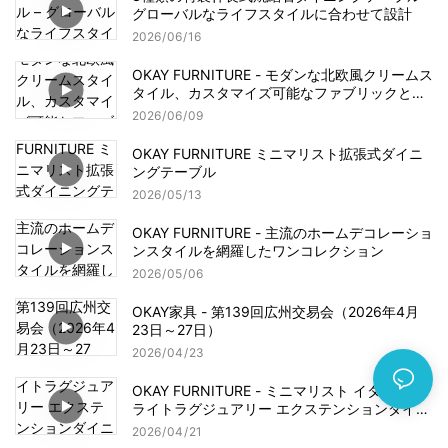
グローバルなライフスタイルに合わせて設計
2026
06
16
OKAY FURNITURE - モダンな北欧風クリームス
タイル、カスタマイズ可能なファブリックと無
垢材の脚
2026
06
09
OKAY FURNITURE ミニマリスト拡張式ダイニ
ングテーブル
2026
05
13
OKAY FURNITURE - 主流のホームデコレーショ
ンスタイルを網羅したワンコレクション
2026
05
06
OKAY家具 - 第139回広州交易会（2026年4月
23日～27日）
2026
04
23
OKAY FURNITURE - ミニマリスト イタリアン
ライトラグジュアリー エクステンションダイニ
ングテーブル - ラジアルXフレーム、プレミア
2026
04
21
ムスレート天板