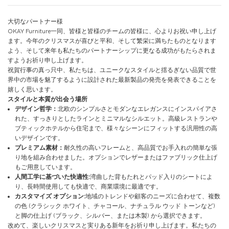
大切なパートナー様
OKAY Furniture一同、皆様と皆様のチームの皆様に、心よりお祝い申し上げ
ます。今年のクリスマスが喜びと平和、そして繁栄に満ちたものとなります
よう、そして来年も私たちのパートナーシップに更なる成功がもたらされま
すようお祈り申し上げます。
祝賀行事の真っ只中、私たちは、ユニークなスタイルと揺るぎない品質で世
界中の市場を魅了するように設計された最新製品の発売を発表できることを
嬉しく思います。
スタイルと本質が出会う場所
デザイン哲学：
北欧のシンプルさとモダンなエレガンスにインスパイアさ
れた、すっきりとしたラインとミニマルなシルエット。高級レストランや
ブテ​​ィックホテルから住宅まで、様々なシーンにフィットする汎用性の高
いデザインです。
プレミアム素材：
耐久性の高いフレームと、高品質でお手入れの簡単な張
り地を組み合わせました。オプションでレザーまたはファブリック仕上げ
もご用意しています。
人間工学に基づいた快適性:
湾曲した背もたれとパッド入りのシートによ
り、長時間使用しても快適で、商業環境に最適です。
カスタマイズ オプション:
地域のトレンドや顧客のニーズに合わせて、複数
の色 (クラシック ホワイト、チャコール、ナチュラル ウッド トーンなど)
と脚の仕上げ (ブラック、シルバー、または木製) から選択できます。
改めて、楽しいクリスマスと実りある新年をお祈り申し上げます。私たちの