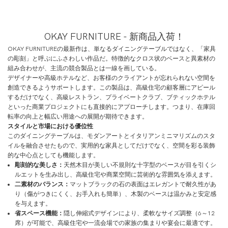
OKAY FURNITURE - 新商品入荷！
OKAY FURNITUREの最新作は、単なるダイニングテーブルではなく、「家具
の彫刻」と呼ぶにふさわしい作品だ。特徴的なクロス状のベースと異素材の
組み合わせが、主流の競合製品とは一線を画している。
デザイナーや高級ホテルなど、お客様のクライアントが忘れられない空間を
創造できるようサポートします。この製品は、高級住宅の顧客層にアピール
するだけでなく、高級レストラン、プライベートクラブ、ブティックホテル
といった商業プロジェクトにも直接的にアプローチします。つまり、在庫回
転率の向上と幅広い用途への展開が期待できます。
スタイルと市場における優位性
このダイニングテーブルは、モダンアートとイタリアンミニマリズムのスタ
イルを融合させたもので、実用的な家具としてだけでなく、空間を彩る装飾
的な中心点としても機能します。
彫刻的な美しさ：
天然木目が美しい不規則な十字型のベースが目を引くシ
ルエットを生み出し、高級住宅や商業空間に芸術的な雰囲気を添えます。
二素材のバランス：
マットブラックの石の表面はエレガントで耐久性があ
り（傷がつきにくく、お手入れも簡単）、木製のベースは温かみと安定感
を与えます。
省スペース機能：
隠し伸縮式デザインにより、柔軟なサイズ調整（6～12
席）が可能で、高級住宅や一流会場での家族の集まりや宴会に最適です。