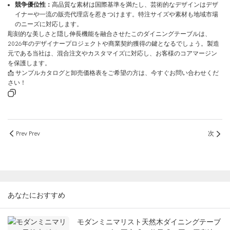
競争優位性：
高品質な素材は国際基準を満たし、芸術的なデザインはデザ
イナーや一流の販売代理店を惹きつけます。特注サイズや素材も地域市場
のニーズに対応します。
彫刻的な美しさと隠し伸長機能を融合させたこのダイニングテーブルは、
2026年のデザイナープロジェクトや商業契約獲得の鍵となるでしょう。製造
元である当社は、混合注文やカスタマイズに対応し、お客様のコアマージン
を保護します。
📩 サンプルカタログと卸売価格表をご希望の方は、今すぐお問い合わせくだ
さい！
Prev Prev
次
あなたにおすすめ
モダンミニマリスト天然木ダイニングテーブ