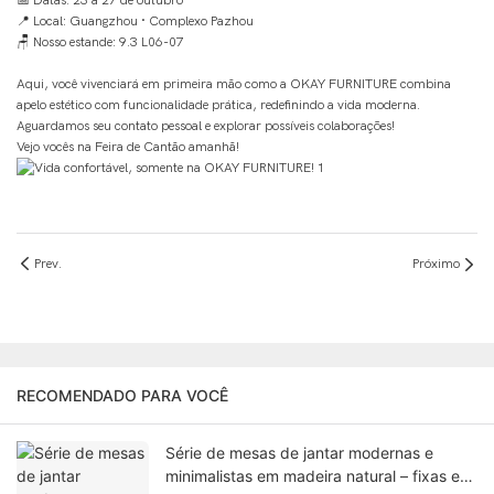
📅 Datas: 23 a 27 de outubro
📍 Local: Guangzhou · Complexo Pazhou
🪑 Nosso estande: 9.3 L06-07
Aqui, você vivenciará em primeira mão como a OKAY FURNITURE combina
apelo estético com funcionalidade prática, redefinindo a vida moderna.
Aguardamos seu contato pessoal e explorar possíveis colaborações!
Vejo vocês na Feira de Cantão amanhã!
Prev.
Próximo
RECOMENDADO PARA VOCÊ
Série de mesas de jantar modernas e
minimalistas em madeira natural – fixas e