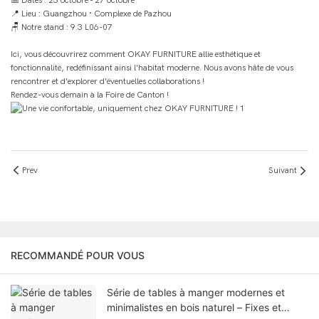
📅 Dates : 23 octobre - 27 octobre
📍 Lieu : Guangzhou · Complexe de Pazhou
🪑 Notre stand : 9.3 L06-07
Ici, vous découvrirez comment OKAY FURNITURE allie esthétique et
fonctionnalité, redéfinissant ainsi l'habitat moderne. Nous avons hâte de vous
rencontrer et d'explorer d'éventuelles collaborations !
Rendez-vous demain à la Foire de Canton !
Prev
Suivant
RECOMMANDÉ POUR VOUS
Série de tables à manger modernes et
minimalistes en bois naturel – Fixes et