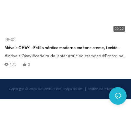
00:22
08-02
Móveis OKAY - Estilo nórdico moderno em tons creme, tecido
personalizável e pés de madeira maciça.
#Móveis Okay
#cadeira de jantar
#núcleo cremoso
#Pronto para Exportação
175
0
Copyright © 2026
okfurniture.net
|
Mapa do site
|
Política de Privacidade