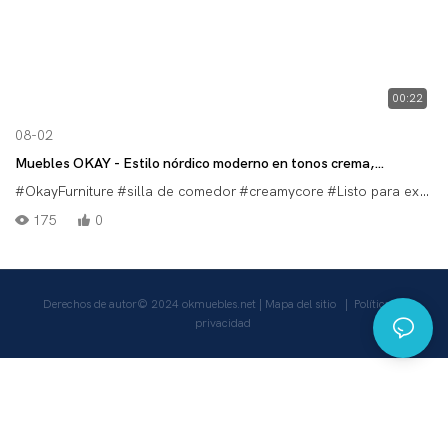
00:22
08-02
Muebles OKAY - Estilo nórdico moderno en tonos crema,
tapizado personalizable y patas de madera maciza.
#OkayFurniture
#silla de comedor
#creamycore
#Listo para exportar
175
0
Derechos de autor© 2024
okmuebles.net
|
Mapa del sitio
|
Política de
privacidad