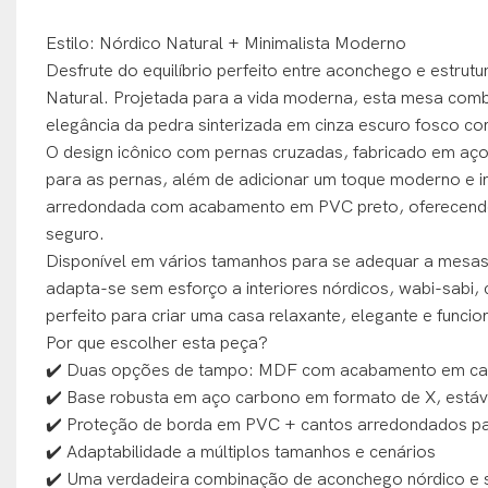
Estilo: Nórdico Natural + Minimalista Moderno
Desfrute do equilíbrio perfeito entre aconchego e estr
Natural. Projetada para a vida moderna, esta mesa com
elegância da pedra sinterizada em cinza escuro fosco c
O design icônico com pernas cruzadas, fabricado em aço
para as pernas, além de adicionar um toque moderno e i
arredondada com acabamento em PVC preto, oferecendo m
seguro.
Disponível em vários tamanhos para se adequar a mesas d
adapta-se sem esforço a interiores nórdicos, wabi-sabi, 
perfeito para criar uma casa relaxante, elegante e funcion
Por que escolher esta peça?
✔️ Duas opções de tampo: MDF com acabamento em carva
✔️ Base robusta em aço carbono em formato de X, estáv
✔️ Proteção de borda em PVC + cantos arredondados par
✔️ Adaptabilidade a múltiplos tamanhos e cenários
✔️ Uma verdadeira combinação de aconchego nórdico e si