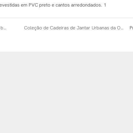
OK - A Feira de Cantão continua: Móveis novos, bate-papo descontraído e você
Coleção de Cadeiras de Jantar Urbanas da OKAY FURNITURE
P