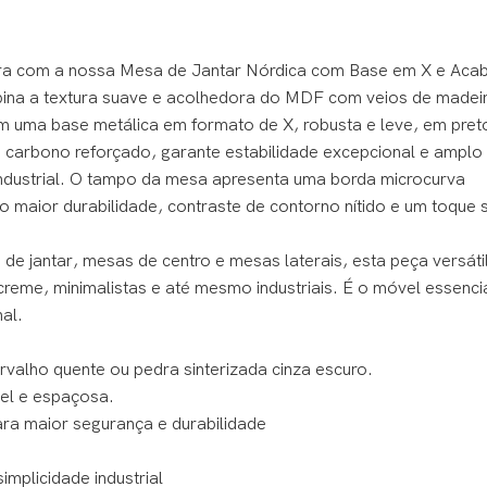
utura com a nossa Mesa de Jantar Nórdica com Base em X e Ac
bina a textura suave e acolhedora do MDF com veios de madei
om uma base metálica em formato de X, robusta e leve, em pret
 carbono reforçado, garante estabilidade excepcional e ampl
ndustrial. O tampo da mesa apresenta uma borda microcurva
aior durabilidade, contraste de contorno nítido e um toque 
e jantar, mesas de centro e mesas laterais, esta peça versáti
creme, minimalistas e até mesmo industriais. É o móvel essenci
al.
lho quente ou pedra sinterizada cinza escuro.
el e espaçosa.
a maior segurança e durabilidade
mplicidade industrial