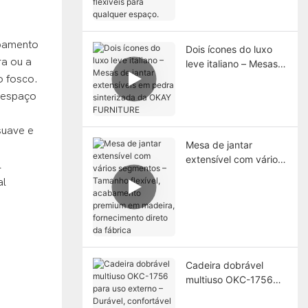
qualidade, flexíveis
para qualquer espaço.
abamento
Dois ícones do luxo
ra ou a
leve italiano – Mesas
de jantar extensíveis
o fosco.
em pedra sinterizada
o espaço
da OKAY FURNITURE
suave e
Mesa de jantar
extensível com vários
l
segmentos – Tamanho
al
flexível, acabamento
premium em madeira,
fornecimento direto
da fábrica
Cadeira dobrável
multiuso OKC-1756
para uso externo –