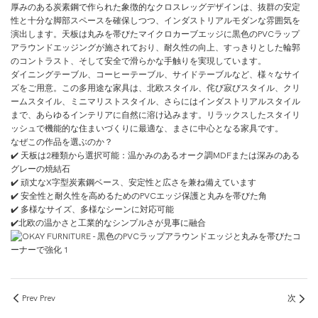
厚みのある炭素鋼で作られた象徴的なクロスレッグデザインは、抜群の安定
性と十分な脚部スペースを確保しつつ、インダストリアルモダンな雰囲気を
演出します。天板は丸みを帯びたマイクロカーブエッジに黒色のPVCラップ
アラウンドエッジングが施されており、耐久性の向上、すっきりとした輪郭
のコントラスト、そして安全で滑らかな手触りを実現しています。
ダイニングテーブル、コーヒーテーブル、サイドテーブルなど、様々なサイ
ズをご用意。この多用途な家具は、北欧スタイル、侘び寂びスタイル、クリ
ームスタイル、ミニマリストスタイル、さらにはインダストリアルスタイル
まで、あらゆるインテリアに自然に溶け込みます。リラックスしたスタイリ
ッシュで機能的な住まいづくりに最適な、まさに中心となる家具です。
なぜこの作品を選ぶのか？
✔️ 天板は2種類から選択可能：温かみのあるオーク調MDFまたは深みのある
グレーの焼結石
✔️ 頑丈なX字型炭素鋼ベース、安定性と広さを兼ね備えています
✔️ 安全性と耐久性を高めるためのPVCエッジ保護と丸みを帯びた角
✔️ 多様なサイズ、多様なシーンに対応可能
✔️北欧の温かさと工業的なシンプルさが見事に融合
Prev Prev
次