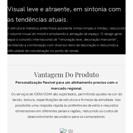
Visual leve e atraente, em sintonia com
as tendências atuais.
do
A estrutura metálica preta fosca apresenta linhas limpas e nítidas, reduzindo
o volume visual do móvel e ampliando a sensação de espaço. O design geral
segue o conceito internacional de "renovação leve, decoração marcante",
facilitando a combinação com diversos itens de decoração e reduzindo a
dificuldade de coordenação no ponto de venda.
Vantagem Do Produto
Personalização flexível para um alinhamento preciso com o
mercado regional.
Os serviços de OEM/ODM são suportados, permitindo ajustes na cor do
tecido, textura, especificações da estrutura e firmeza da almofada. Isso
possibilita uma resposta rápida às preferências de estilo e requisitos
dimensionais em diferentes países e regiões, reduzindo os custos de
desenvolvimento secundário para os compradores.