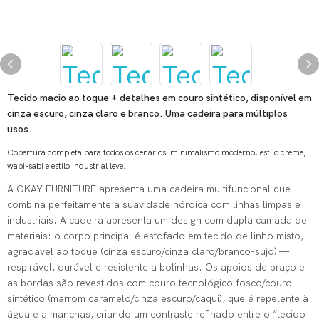
Tecido macio ao toque + detalhes em couro sintético, disponível em
cinza escuro, cinza claro e branco. Uma cadeira para múltiplos
usos.
Cobertura completa para todos os cenários: minimalismo moderno, estilo creme,
wabi-sabi e estilo industrial leve.
A OKAY FURNITURE apresenta uma cadeira multifuncional que
combina perfeitamente a suavidade nórdica com linhas limpas e
industriais. A cadeira apresenta um design com dupla camada de
materiais: o corpo principal é estofado em tecido de linho misto,
agradável ao toque (cinza escuro/cinza claro/branco-sujo) —
respirável, durável e resistente a bolinhas. Os apoios de braço e
as bordas são revestidos com couro tecnológico fosco/couro
sintético (marrom caramelo/cinza escuro/cáqui), que é repelente à
água e a manchas, criando um contraste refinado entre o “tecido