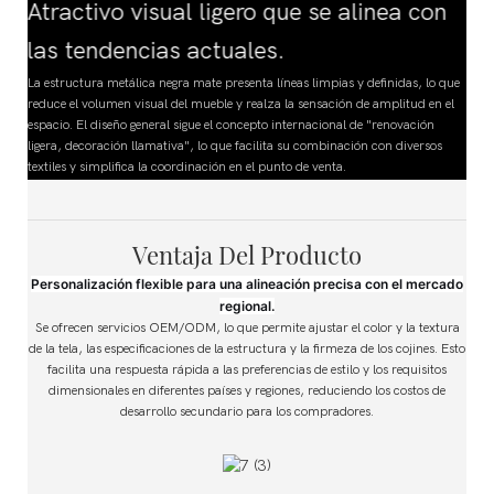
Atractivo visual ligero que se alinea con
las tendencias actuales.
La estructura metálica negra mate presenta líneas limpias y definidas, lo que
reduce el volumen visual del mueble y realza la sensación de amplitud en el
espacio. El diseño general sigue el concepto internacional de "renovación
ligera, decoración llamativa", lo que facilita su combinación con diversos
textiles y simplifica la coordinación en el punto de venta.
Ventaja Del Producto
Personalización flexible para una alineación precisa con el mercado
regional.
Se ofrecen servicios OEM/ODM, lo que permite ajustar el color y la textura
de la tela, las especificaciones de la estructura y la firmeza de los cojines. Esto
facilita una respuesta rápida a las preferencias de estilo y los requisitos
dimensionales en diferentes países y regiones, reduciendo los costos de
desarrollo secundario para los compradores.