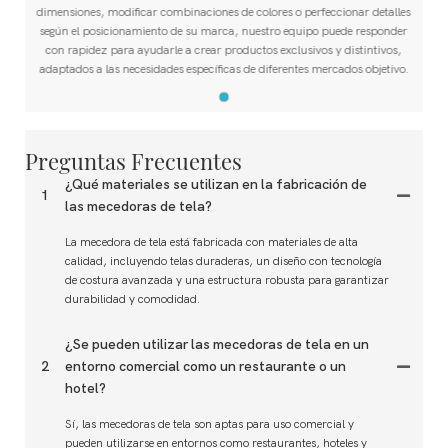
dimensiones, modificar combinaciones de colores o perfeccionar detalles
según el posicionamiento de su marca, nuestro equipo puede responder
con rapidez para ayudarle a crear productos exclusivos y distintivos,
adaptados a las necesidades específicas de diferentes mercados objetivo.
Preguntas Frecuentes
¿Qué materiales se utilizan en la fabricación de
1
las mecedoras de tela?
La mecedora de tela está fabricada con materiales de alta
calidad, incluyendo telas duraderas, un diseño con tecnología
de costura avanzada y una estructura robusta para garantizar
durabilidad y comodidad.
¿Se pueden utilizar las mecedoras de tela en un
2
entorno comercial como un restaurante o un
hotel?
Sí, las mecedoras de tela son aptas para uso comercial y
pueden utilizarse en entornos como restaurantes, hoteles y