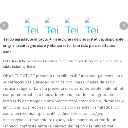
Tejido agradable al tacto + inserciones de piel sintética, disponible
en gris oscuro, gris claro y blanco roto. Una silla para múltiples
usos.
Cobertura total para todos los estilos: minimalismo moderno, estilo crema, wabi-
sabi e industrial ligero.
OKAY FURNITURE presenta una silla multifuncional que combina a
la perfección la suavidad nórdica con líneas limpias de estilo
industrial ligero. La silla presenta un diseño de doble material: el
cuerpo principal está tapizado en una tela de lino agradable al
tacto (gris oscuro/gris claro/blanco roto), transpirable, duradera y
antipilling. Los reposabrazos y los bordes están rematados con
cuero técnico mate/piel sintética (marrón caramelo/gris
oscuro/caqui), repelente al agua y a las manchas, creando un
refinado contraste entre la calidez del tejido y la nitidez del