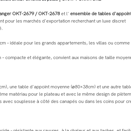
 manger OKT-2679 / OKT-2678
et l'
ensemble de tables d'appoin
t pour les marchés d'exportation recherchant un luxe discret
é.
m – idéale pour les grands appartements, les villas ou comme 
– compacte et élégante, convient aux maisons de taille moyen
cm), une table d'appoint moyenne (⌀80×38cm) et une autre tabl
me matériau pour le plateau et avec le même design de piètem
es avec souplesse à côté des canapés ou dans les coins pour cr
lucide – résistante aux rayures, à la chaleur et aux taches, et faci