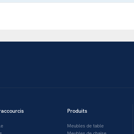
raccourcis
Produits
le
Meubles de table
s
Meubles de chaise