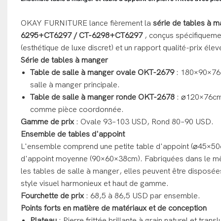
OKAY FURNITURE lance fièrement la
série de tables à
6295+CT6297 / CT-6298+CT6297
, conçus spécifiquemen
(esthétique de luxe discret) et un rapport qualité-prix élev
Série de tables à manger
Table de salle à manger ovale OKT-2679
: 180×90×76c
salle à manger principale.
Table de salle à manger ronde OKT-2678
: ⌀120×76cm 
comme pièce coordonnée.
Gamme de prix
: Ovale 93–103 USD, Rond 80–90 USD.
Ensemble de tables d'appoint
L'ensemble comprend une petite table d'appoint (⌀45×50
d'appoint moyenne (90×60×38cm). Fabriquées dans le mê
les tables de salle à manger, elles peuvent être disposé
style visuel harmonieux et haut de gamme.
Fourchette de prix
: 68,5 à 86,5 USD par ensemble.
Points forts en matière de matériaux et de conception
Plateau
: Pierre frittée brillante à grain naturel et trans