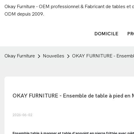
Okay Furniture - OEM professionnel & Fabricant de tables et 
ODM depuis 2009.
DOMICILE
PR
Okay Furniture
Nouvelles
OKAY FURNITURE - Ensemble d
OKAY FURNITURE - Ensemble de table à pied en MD
2026-06-02
Ensemble table à manger et table d'appoint en pierre frittée avec p