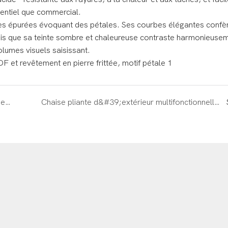
identiel que commercial.
ignes épurées évoquant des pétales. Ses courbes élégantes confè
tandis que sa teinte sombre et chaleureuse contraste harmonieuse
volumes visuels saisissant.
Sublimez votre salle à manger – Le luxe italien léger rencontre la polyvalence fonctionnelle
Chaise pliante d&#39;extérieur multifonctionnelle OKC-1756 – Durable, confortable et portable pour toutes les situations