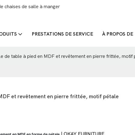
de chaises de salle à manger
ODUITS
PRESTATIONS DE SERVICE
À PROPOS DE
e table à pied en MDF et revêtement en pierre frittée, motif 
F et revêtement en pierre frittée, motif pétale
| OKAY FURNITURE
iètement en MDF en forme de pétale