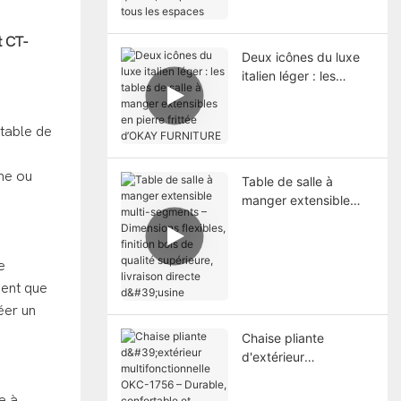
adaptables à tous les
espaces
t CT-
Deux icônes du luxe
italien léger : les
tables de salle à
manger extensibles en
table de
pierre frittée d’OKAY
FURNITURE
ne ou
Table de salle à
manger extensible
multi-segments –
Dimensions flexibles,
finition bois de qualité
e
supérieure, livraison
ent que
directe d'usine
éer un
Chaise pliante
d'extérieur
multifonctionnelle
OKC-1756 – Durable,
le à