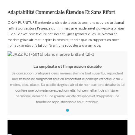
Adaptabilité Commerciale Étendue Et Sans Effort
OKAY FURNITURE présente la série de tables basses, une œuvre d'artisanat
raffiné qui capture l'essence du minimalisme moderne et du wabi-sabi léger.
Elle allie avec brio texture naturelle et lignes géométriques : le plateau en
marbre gris clair mat inspire la sérénité, tandis que les supports en métal
noir aux angles vifs lui confèrent une robustesse dynamique.
La simplicité et l'impression durable
Sa conception pratique à deux niveaux élimine tout superflu, répondant
aux besoins de rangement tout en respectant le principe esthétique du «
i
moins, c'est plus ». Sa palette de gris clair et de noir aux tons désaturés lui
confère une polyvalence exceptionnelle, lui permettant de s'intégrer
harmonieusement à une grande variété d'espaces et d'apporter une
touche de sophistication à tout intérieur.