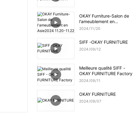
OKAY Furniture-Salon de
l'ameublement en
Asie2024 11.20-11.22
2024
11
20
SIFF -OKAY FURNITURE
2024
09
12
Meilleure qualité SIFF -
OKAY FURNITURE Factory
2024
09
11
OKAY FURNITURE
2024
09
07