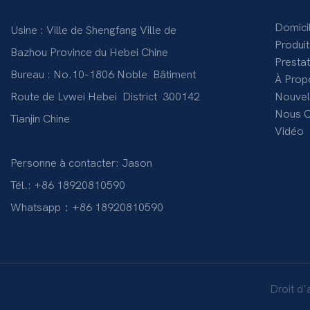
Domici
Usine : Ville de Shengfang Ville de
Produit
Bazhou Province du Hebei Chine
Presta
Bureau : No.10-1806 Noble Bâtiment
À Prop
Route de Lvwei Hebei District 300142
Nouvel
Nous C
Tianjin Chine
Vidéo
Personne à contacter: Jason
Tél.: +86 18920810590
Whatsapp：+86 18920810590
Droit d