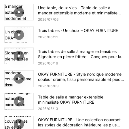
Une table, deux vies – Table de salle à
manger extensible moderne et minimaliste
OKAY FURNITURE
2026
07
06
Trois tables · Un choix – OKAY FURNITURE
2026
06
22
Trois tables de salle à manger extensibles
Signature en pierre frittée – Conçues pour la
vie à l'échelle mondiale
2026
06
16
OKAY FURNITURE - Style nordique moderne
couleur crème, tissu personnalisable et pieds
en bois massif
2026
06
09
Table de salle à manger extensible
minimaliste OKAY FURNITURE
2026
05
13
OKAY FURNITURE - Une collection couvrant
les styles de décoration intérieure les plus